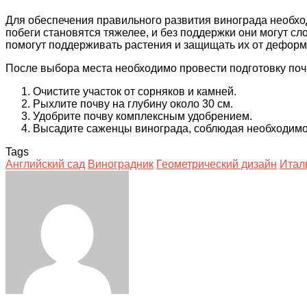
Для обеспечения правильного развития винограда необход
побеги становятся тяжелее, и без поддержки они могут с
помогут поддерживать растения и защищать их от деформ
После выбора места необходимо провести подготовку по
Очистите участок от сорняков и камней.
Рыхлите почву на глубину около 30 см.
Удобрите почву комплексным удобрением.
Высадите саженцы винограда, соблюдая необходимо
Tags
Английский сад
Виноградник
Геометрический дизайн
Итал
Facebook
Twitter
LinkedIn
Tumblr
Pinterest
Reddit
VKontakte
Odnoklassniki
Skype
WhatsApp
Telegram
Viber
Share
Print
via
Email