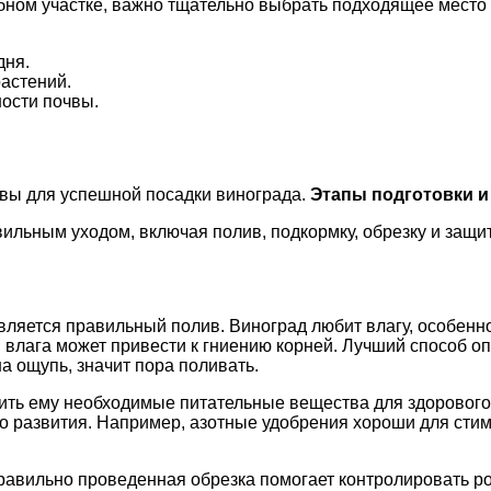
ебном участке, важно тщательно выбрать подходящее место
дня.
астений.
ности почвы.
чвы для успешной посадки винограда.
Этапы подготовки и
ильным уходом, включая полив, подкормку, обрезку и защит
ляется правильный полив. Виноград любит влагу, особенно
влага может привести к гниению корней. Лучший способ оп
на ощупь, значит пора поливать.
ить ему необходимые питательные вещества для здорового 
о развития. Например, азотные удобрения хороши для стим
Правильно проведенная обрезка помогает контролировать р