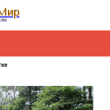
Menu
Мир
ство
тке