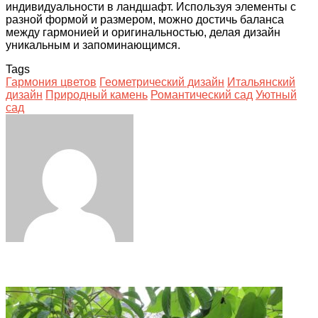
индивидуальности в ландшафт. Используя элементы с
разной формой и размером, можно достичь баланса
между гармонией и оригинальностью, делая дизайн
уникальным и запоминающимся.
Tags
Гармония цветов
Геометрический дизайн
Итальянский
дизайн
Природный камень
Романтический сад
Уютный
сад
Facebook
Twitter
LinkedIn
Tumblr
Pinterest
Reddit
VKontakte
Odnoklassniki
Skype
WhatsApp
Telegram
Viber
Share
Print
via
Email
Related Articles