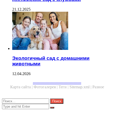
21.12.2025
Экологичный сад с домашними
животными
12.04.2026
Facebook
Twitter
WhatsApp
Telegram
--------------------------------------
Карта сайта |
Фотогалерея |
Теги |
Sitemap.xml |
Разное
Close
Найти:
Close
Search
for