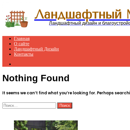
Ландшафтный 
Ландшафтный дизайн и благоустрой
Главная
О сайте
Ландшафтный Дизайн
Контакты
Search
for
Nothing Found
It seems we can’t find what you’re looking for. Perhaps search
Найти:
ЧИТАЕМОЕ