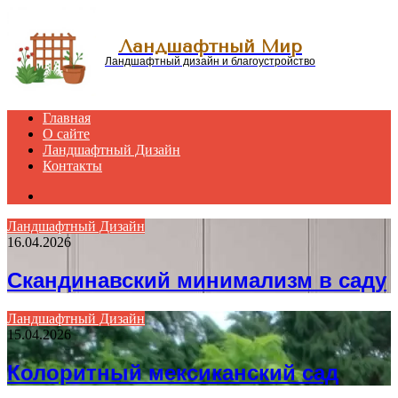
Menu
Ландшафтный Мир
Ландшафтный дизайн и благоустройство
Главная
О сайте
Ландшафтный Дизайн
Контакты
Search
for
Ландшафтный Дизайн
16.04.2026
Скандинавский минимализм в саду
Ландшафтный Дизайн
15.04.2026
Колоритный мексиканский сад