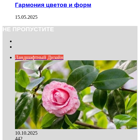
Гармония цветов и форм
15.05.2025
НЕ ПРОПУСТИТЕ
Previous
page
Next
page
Ландшафтный Дизайн
10.10.2025
442