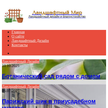
Menu
Ландшафтный Мир
Ландшафтный дизайн и благоустройство
Главная
О сайте
Ландшафтный Дизайн
Контакты
Search
for
Ландшафтный Дизайн
10.10.2025
Ботанический сад рядом с домом
Ландшафтный Дизайн
06.07.2025
Парижский шик в приусадебном
участке